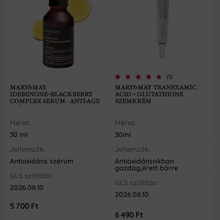
MARY&MAY
MARY&MAY TRANEXAMIC
IDEBENONE+BLACKBERRY
ACID + GLUTATHIONE
COMPLEX SERUM - ANTI-AGE
SZEMKRÉM
SZÉRUM
Méret:
Méret:
30 ml
30ml
Jellemzők:
Jellemzők:
Antioxidáns szérum
Antioxidánsokban
gazdag,érett bőrre
GLS szállítás:
GLS szállítás:
2026.08.10
2026.08.10
5 700
Ft
6 490
Ft