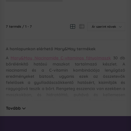
7
termék
1
7
A honlapunkon elérhető Mary&May termékek
A
Mary&May Niacinamide C-vitaminos fátyolmaszk
30 db
bőrélénkítő hatású maszkot tartalmazó készlet. A
niacinamid és a C-vitamin kombinációja lenyűgöző
eredményeket biztosít, ugyanis ezek az összetevők
felelősek a gyulladáscsökkentő hatásért, kisimítják és
ragyogóvá teszik a bőrt. Rengeteg esszencia van ezekben a
maszkokban, és hidratálttá, puhává és kellemesen
ragyogóvá varázsolják az arcbőrt. Érdemes hetente
egyszer vagy kétszer alkalmazni őket a bőrápolási rutin
Tovább
során.
A
Tranexamic Acid + Glutathione Eye Cream
egy kiváló
szemkörnyékápoló krém. A tranexámsav bőrélénkítő