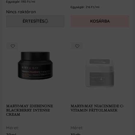
Egységár:
190
Ft/ml
Egységár:
216
Ft/ml
Nincs raktáron
ÉRTESÍTÉS
KOSÁRBA
MARY&MAY IDEBENONE
MARY&MAY NIACINMIDE C-
BLACKBERRY INTENSE
VITAMIN FÁTYOLMASZK
CREAM
Méret:
Méret: