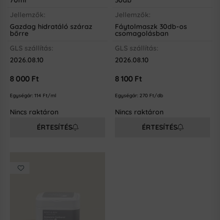
70ml
30db
Jellemzők:
Jellemzők:
Gazdag hidratáló száraz
Fáytolmaszk 30db-os
bőrre
csomagolásban
GLS szállítás:
GLS szállítás:
2026.08.10
2026.08.10
8 000
Ft
8 100
Ft
Egységár:
114
Ft/ml
Egységár:
270
Ft/db
Nincs raktáron
Nincs raktáron
ÉRTESÍTÉS
ÉRTESÍTÉS