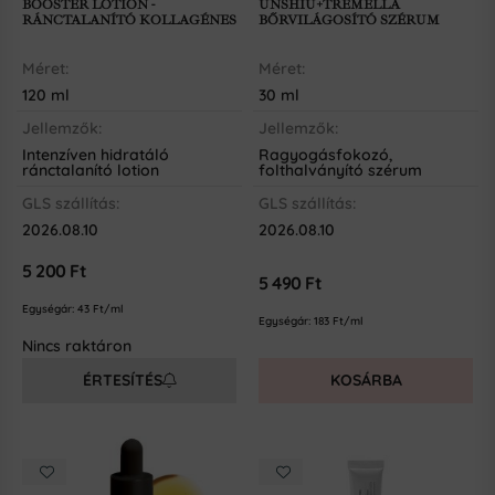
BOOSTER LOTION -
UNSHIU+TREMELLA
RÁNCTALANÍTÓ KOLLAGÉNES
BŐRVILÁGOSÍTÓ SZÉRUM
LOTION
Méret:
Méret:
120 ml
30 ml
Jellemzők:
Jellemzők:
Intenzíven hidratáló
Ragyogásfokozó,
ránctalanító lotion
folthalványító szérum
GLS szállítás:
GLS szállítás:
2026.08.10
2026.08.10
5 200
Ft
5 490
Ft
Egységár:
43
Ft/ml
Egységár:
183
Ft/ml
Nincs raktáron
ÉRTESÍTÉS
KOSÁRBA