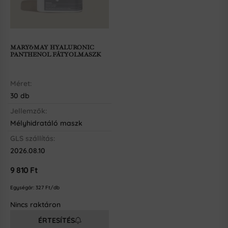
MARY&MAY HYALURONIC
PANTHENOL FÁTYOLMASZK
Méret:
30 db
Jellemzők:
Mélyhidratáló maszk
GLS szállítás:
2026.08.10
9 810
Ft
Egységár:
327
Ft/db
Nincs raktáron
ÉRTESÍTÉS